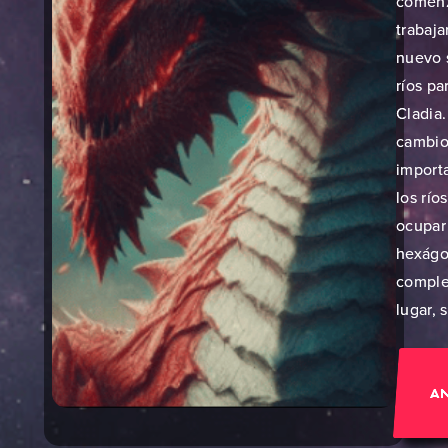
comen
trabaja
nuevo 
ríos pa
Cladia.
cambio
import
los río
ocupar
hexág
comple
lugar, s
A