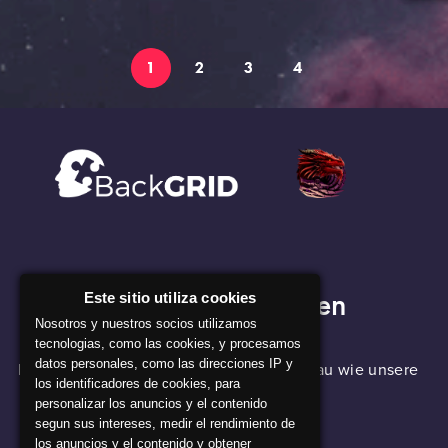
1
2
3
4
Unser Unternehmen
Este sitio utiliza cookies
Nosotros y nuestros socios utilizamos
tecnologias, como las cookies, y procesamos
datos personales, como las direcciones IP y
BackGRID-Software wirkt wie Magie, genau wie unsere
los identificadores de cookies, para
Alchemisten!
personalizar los anuncios y el contenido
segun sus intereses, medir el rendimiento de
los anuncios y el contenido y obtener