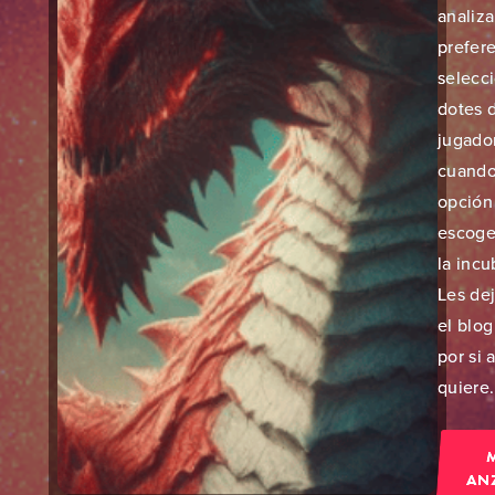
analiz
prefer
selecc
dotes d
jugado
cuando
opción
escoge
la incu
Les dej
el blog
por si 
quiere.
AN