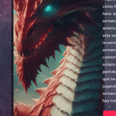
como h
hace d
semana
anterio
esta v
reunim
semana
coment
estado 
partida
que se
jugand
semana
hay nin