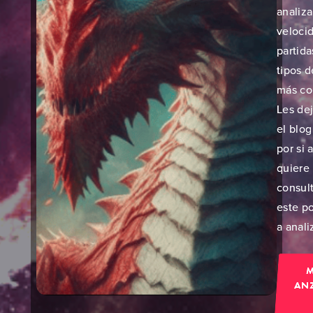
analiz
velocid
partida
tipos d
más co
Les dej
el blog
por si 
quiere
consult
este p
a analiz
AN