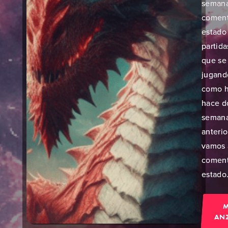
semana
coment
estado 
partida
que se
jugando
como h
hace d
semana
anterio
vamos 
coment
estado.
AN