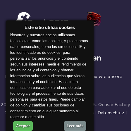
Este sitio utiliza cookies
Nosotros y nuestros socios utilizamos
tecnologias, como las cookies, y procesamos
datos personales, como las direcciones IP y
los identificadores de cookies, para
Unser Unternehmen
personalizar los anuncios y el contenido
segun sus intereses, medir el rendimiento de
los anuncios y el contenido y obtener
BackGRID-Software wirkt wie Magie, genau wie unsere
informacion sobre las audiencias que vieron
los anuncios y el contenido. Haga clic a
Alchemisten!
continuacion para autorizar el uso de esta
tecnologia y el procesamiento de sus datos
personales para estos fines. Puede cambiar
2024 © Master of Cladia v 1.0.0 , build 16335. Quasar Factory
de opinion y cambiar sus opciones de
consentimiento en cualquier momento al
Games. Alle Rechte vorbehalten |
Cookies
|
Datenschutz
|
regresar a este sitio.
Impressum
Aceptar
Leer más