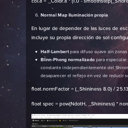
col.a = _Color.a * (1.0 - smoothstep(_ShoreF
Normal Map Iluminación propia
En lugar de depender de las luces de esc
incluye su propia dirección de sol configu
Half-Lambert
para difuso suave sin zonas
Blinn-Phong normalizado
para especular: 
constante independientemente del Shinines
desaparecer el reflejo en vez de reducir 
float normFactor = (_Shininess 8.0) / 25.1
float spec = pow(NdotH, _Shininess) * nor