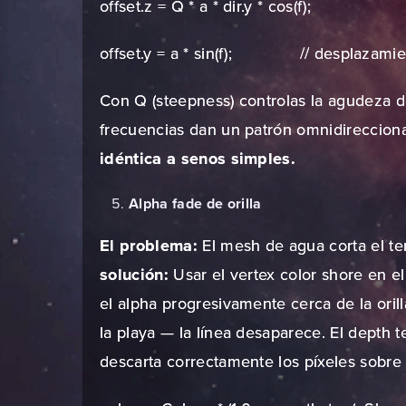
offset.z = Q * a * dir.y * cos(f);
offset.y = a * sin(f); // desplazamien
Con Q (steepness) controlas la agudeza de 
frecuencias dan un patrón omnidireccion
idéntica a senos simples.
Alpha fade de orilla
El problema:
El mesh de agua corta el terr
solución:
Usar el vertex color shore en e
el alpha progresivamente cerca de la oril
la playa — la línea desaparece. El depth te
descarta correctamente los píxeles sobre t