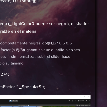
ade, 1.0, i.shore));
ena (_LightColor0 puede ser negro), el shader
rable en el material.
 completamente negras: dot(N,L) * 0.5 0.5
factor (n 8)/8π garantiza que el brillo pico sea
s — sin normalizar, subir el slider hace
solo su tamaño
3274;
mFactor * _SpecularStr;