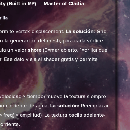
y (Built-in RP) — Master of Cladia
illa
ermite vertex displacement.
La solución:
Grid
En la generación del mesh, para cada vértice
ula un valor
shore
(0=mar abierto, 1=orilla) que
. Ese dato viaja al shader gratis y permite
 = velocidad × tiempo) mueve la textura siempre
mo corriente de agua.
La solución:
Reemplazar
× freq) × amplitud). La textura oscila adelante-
orriente.