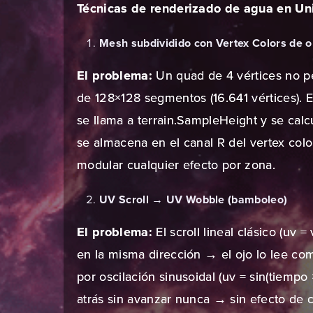
Técnicas de renderizado de agua en Unit
Mesh subdividido con Vertex Colors de or
El problema:
Un quad de 4 vértices no p
de 128×128 segmentos (16.641 vértices). 
se llama a terrain.SampleHeight y se calc
se almacena en el canal R del vertex color
modular cualquier efecto por zona.
UV Scroll
→
UV Wobble (bamboleo)
El problema:
El scroll lineal clásico (uv
en la misma dirección → el ojo lo lee co
por oscilación sinusoidal (uv = sin(tiempo 
atrás sin avanzar nunca → sin efecto de c