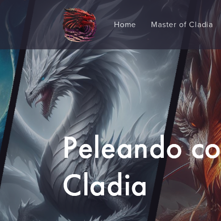
Home
Master of Cladia
Peleando co
Cladia