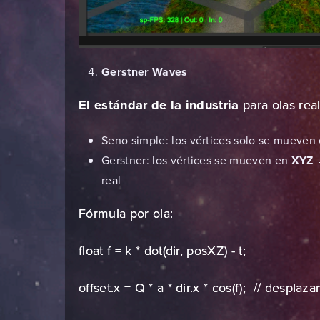
Gerstner Waves
El estándar de la industria
para olas real
Seno simple: los vértices solo se mueven
Gerstner: los vértices se mueven en
XYZ
→
real
Fórmula por ola:
float f = k * dot(dir, posXZ) - t;
offset.x = Q * a * dir.x * cos(f); // despla