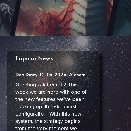
Popular News
Dev Diary 12-05-2026: Alchemist Configuration
Greetings alchemists! This
week we are here with one of
the new features we've been
cooking up: the alchemist
configuration. With this new
system, the strategy begins
from the very moment we