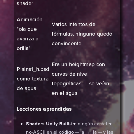
shader
Animación
Varios intentos de
"ola que
fórmulas, ninguno quedó
avanza a
convincente
orilla"
Era un heightmap con
Plains1_h.psd
curvas de nivel
como textura
topográficas — se veían
de agua
en el agua
Lecciones aprendidas
Shaders Unity Built-in
: ningún carácter
no-ASCII en el código — la →, la — y las