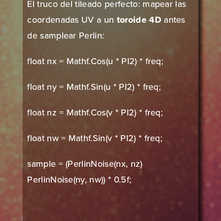
El truco del tileado perfecto: mapear las
coordenadas UV a un
toroide 4D
antes
de samplear Perlin:
float nx = Mathf.Cos(u * PI2) * freq;
float ny = Mathf.Sin(u * PI2) * freq;
float nz = Mathf.Cos(v * PI2) * freq;
float nw = Mathf.Sin(v * PI2) * freq;
sample = (PerlinNoise(nx, nz)
PerlinNoise(ny, nw)) * 0.5f;