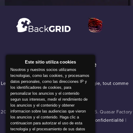
Notre Entreprise
Este sitio utiliza cookies
Nosotros y nuestros socios utilizamos
tecnologias, como las cookies, y procesamos
datos personales, como las direcciones IP y
Le logiciel backGRID semble faire de la magie, tout comme
los identificadores de cookies, para
nos alchimistes !
personalizar los anuncios y el contenido
segun sus intereses, medir el rendimiento de
los anuncios y el contenido y obtener
2024 © Master of Cladia v 1.0.0 , build 16335. Quasar Factory
informacion sobre las audiencias que vieron
los anuncios y el contenido. Haga clic a
Games. Tous droits réservés |
Cookies
|
Confidentialité
|
continuacion para autorizar el uso de esta
Mentions Légales
tecnologia y el procesamiento de sus datos