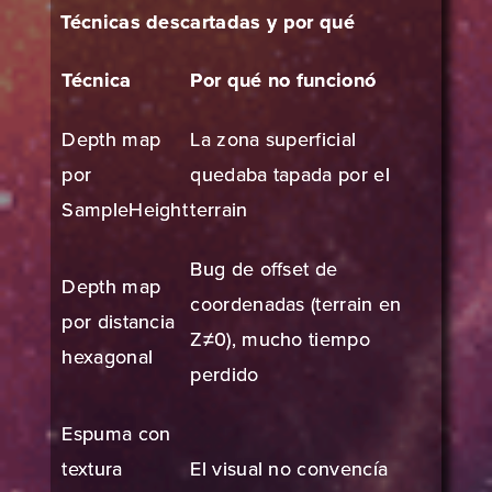
Técnicas descartadas y por qué
Técnica
Por qué no funcionó
Depth map
La zona superficial
por
quedaba tapada por el
SampleHeight
terrain
Bug de offset de
Depth map
coordenadas (terrain en
por distancia
Z≠0), mucho tiempo
hexagonal
perdido
Espuma con
textura
El visual no convencía