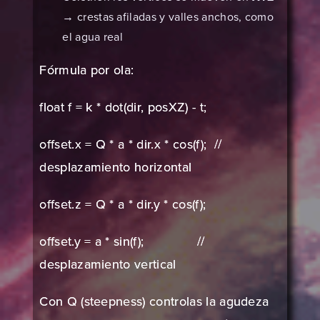
→ crestas afiladas y valles anchos, como
el agua real
Fórmula por ola:
float f = k * dot(dir, posXZ) - t;
offset.x = Q * a * dir.x * cos(f); //
desplazamiento horizontal
offset.z = Q * a * dir.y * cos(f);
offset.y = a * sin(f); //
desplazamiento vertical
Con Q (steepness) controlas la agudeza