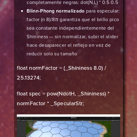
completamente negras: dot(N,L) * 0.5 0.5
Blinn-Phong normalizado
para especular:
factor (n 8)/8π garantiza que el brillo pico
sea constante independientemente del
Shininess — sin normalizar, subir el slider
hace desaparecer el reflejo en vez de
reducir solo su tamaño
float normFactor = (_Shininess 8.0) /
25.13274;
float spec = pow(NdotH, _Shininess) *
normFactor * _SpecularStr;