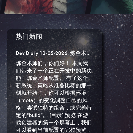
热门新闻
Dev Diary 12-05-2026: 炼金术师配置。
炼金术师们，你们好！ 本周我
们带来了一个正在开发中的新功
能：炼金术师配置。 有了这个
新系统，策略从准备比赛的那一
刻就开始了，你可以根据环境
（meta）的变化调整自己的风
格，尝试独特的组合，或完善特
定的“build”。 [目录] 预览 在游
戏创建器的第一个屏幕上，我们
可以看到当前配置的完整预览，