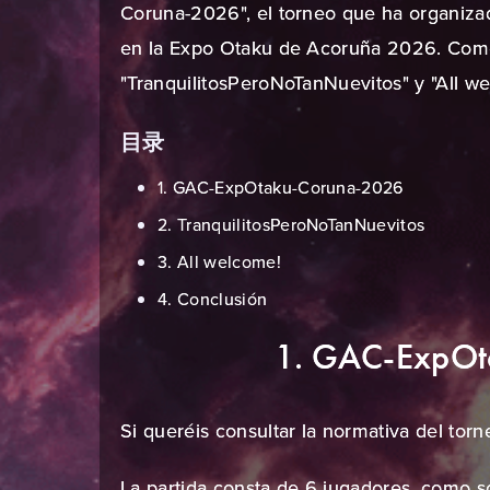
Coruna-2026", el torneo que ha organizad
en la Expo Otaku de Acoruña 2026. Como 
"TranquilitosPeroNoTanNuevitos" y "All w
目录
1. GAC-ExpOtaku-Coruna-2026
2. TranquilitosPeroNoTanNuevitos
3. All welcome!
4. Conclusión
1. GAC-ExpOt
Si queréis consultar la normativa del tor
La partida consta de 6 jugadores, como s