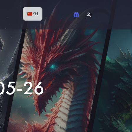
ZH
-05-26