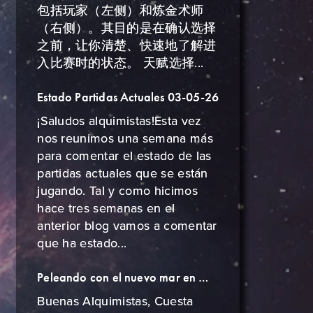
包括玩家（左侧）和炼金术师
（右侧）。其目的是在确认选择
之前，让你清楚、快速地了解进
入比赛时的状态。 天赋选择...
Estado Partidas Actuales 03-05-26
¡Saludos alquimistas!Esta vez
nos reunimos una semana más
para comentar el estado de las
partidas actuales que se están
jugando. Tal y como hicimos
hace tres semanas en el
anterior blog vamos a comentar
que ha estado...
Peleando con el nuevo mar en Master of Cladia
Buenas Alquimistas, Cuesta