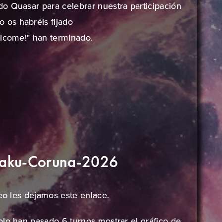
o Quasar para celebrar nuestra participación
os habréis fijado
elcome!" han terminado.
aku-Coruna-2026
neo les dejamos este
enlace
.
olo han pasado 6 turnos mostrar el gráfico de