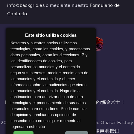
info@backgrid.es
o mediante nuestro
Formulario de
Contacto
.
Este sitio utiliza cookies
Nosotros y nuestros socios utilizamos
tecnologias, como las cookies, y procesamos
datos personales, como las direcciones IP y
los identificadores de cookies, para
personalizar los anuncios y el contenido
segun sus intereses, medir el rendimiento de
los anuncios y el contenido y obtener
我们的公司
informacion sobre las audiencias que vieron
los anuncios y el contenido. Haga clic a
continuacion para autorizar el uso de esta
backGRID 的软件就像魔法一样，就像我们的炼金术士！
tecnologia y el procesamiento de sus datos
personales para estos fines. Puede cambiar
de opinion y cambiar sus opciones de
consentimiento en cualquier momento al
2024 © Master of Cladia v 1.0.0 , build 16335. Quasar Factory
regresar a este sitio.
Games. 版权所有 |
Cookies
|
隐私
|
法律声明按钮