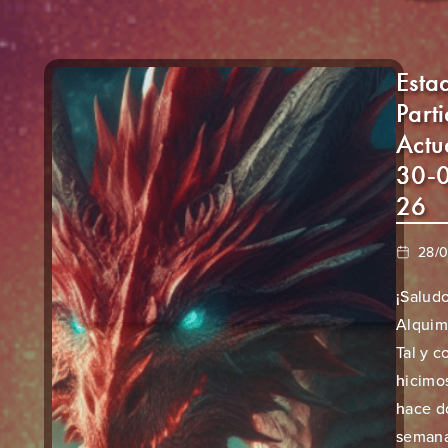
Esta
Part
Actu
30-
26
28/
¡Salud
Alquimi
Tal y 
hicimo
hace d
semana