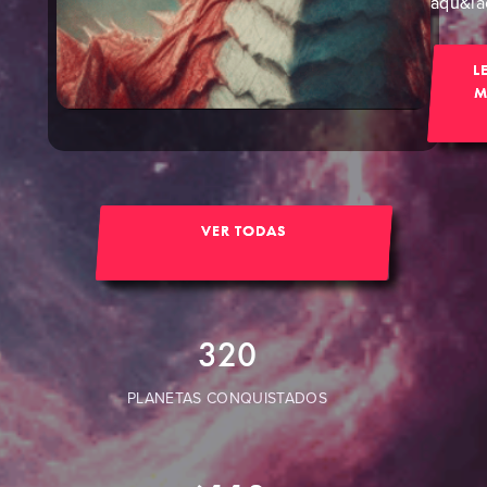
aqu&iac
L
M
VER TODAS
320
PLANETAS CONQUISTADOS