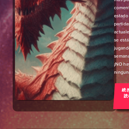
coment
estado 
partida
actual
se est
jugand
semana
¡NO ha
ninguna
続
読