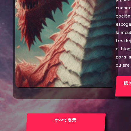
cuando
opción
escoge
la incu
Les dej
el blog
por si 
quiere.
続
すべて表示