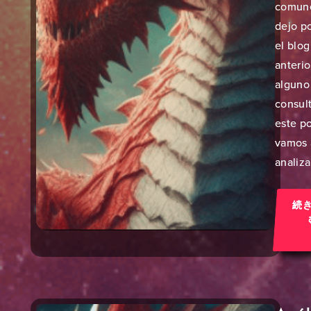
comune
dejo po
el blog
anterio
alguno
consult
este p
vamos 
analizar
続