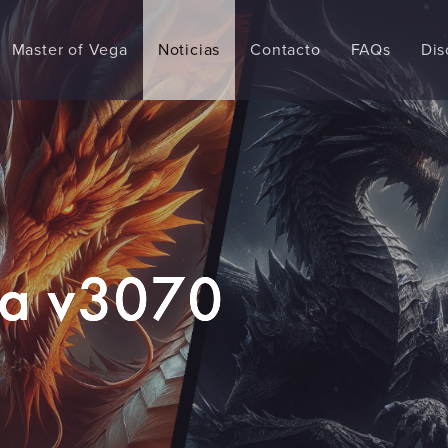
Master of Vega
Noticias
Contacto
FAQs
Dis
ta v3070