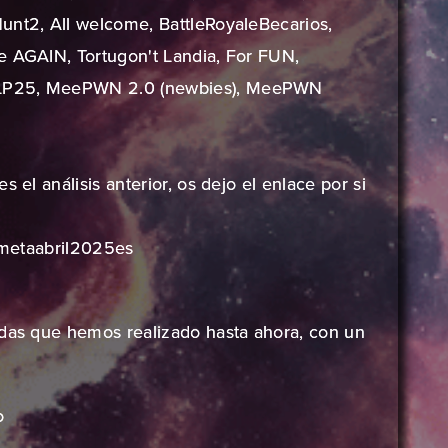
unt2, All welcome, BattleRoyaleBecarios,
e AGAIN, Tortugon't Landia, For FUN,
TLP25, MeePWN 2.0 (newbies), MeePWN
 el análisis anterior, os dejo el enlace por si
ismetaabril2025es
idas que hemos realizado hasta ahora, con un
o