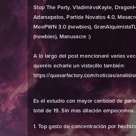
Stop The Party, VladimirvsKayle, DragonH
Adarsepalos, Partida Novatos 4.0, Masacr
MeePWN 3.0 (newbies), GranAlquimista
(newbies), Manusacre :)
A lo largo del post mencionaré varias veces
queréis echarle un vistacillo también:
https://quasarfactory.com/noticias/analis
Es el estudio con mayor cantidad de part
total de 19. Sin mas dilación empecemos.
1. Top gasto de concentración por hechiz