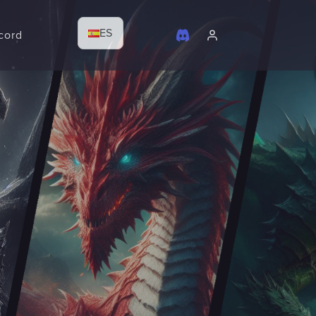
ES
cord