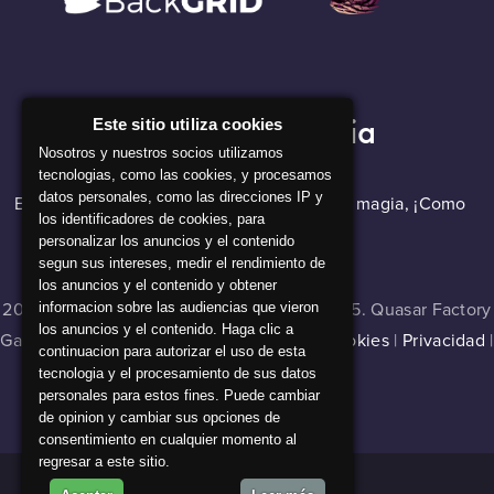
Nuestra Compañia
Este sitio utiliza cookies
Nosotros y nuestros socios utilizamos
tecnologias, como las cookies, y procesamos
datos personales, como las direcciones IP y
El software de backGRID parece que hace magia, ¡Como
los identificadores de cookies, para
nuestros alquimistas!
personalizar los anuncios y el contenido
segun sus intereses, medir el rendimiento de
los anuncios y el contenido y obtener
2024 © Master of Cladia v 1.0.0 , build 16335. Quasar Factory
informacion sobre las audiencias que vieron
los anuncios y el contenido. Haga clic a
Games. Todos los derechos reservados |
Cookies
|
Privacidad
|
continuacion para autorizar el uso de esta
Aviso legal
tecnologia y el procesamiento de sus datos
personales para estos fines. Puede cambiar
de opinion y cambiar sus opciones de
consentimiento en cualquier momento al
regresar a este sitio.