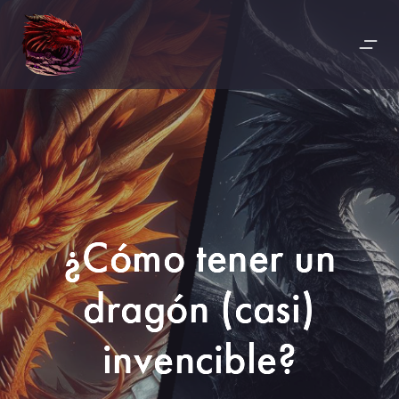
¿Cómo tener un
dragón (casi)
invencible?