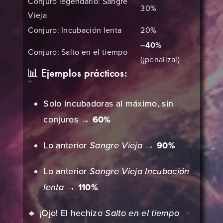
Conjuro legendario: Sangre
30%
Vieja
Conjuro: Incubación lenta
20%
–40%
Conjuro: Salto en el tiempo
(¡penaliza!)
📊 Ejemplos prácticos:
Solo incubadoras al máximo, sin
conjuros →
60%
Lo anterior
Sangre Vieja
→
90%
Lo anterior
Sangre Vieja
Incubación
lenta
→
110%
🔸 ¡Ojo! El hechizo
Salto en el tiempo