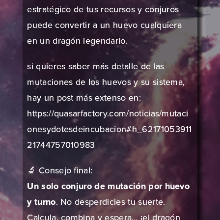
estratégico de tus recursos y conjuros
puede convertir a un huevo cualquiera
en un dragón legendario.
si quieres saber más detalle de las
mutaciones de los huevos y su sistema,
hay un post más extenso en:
https://quasarfactory.com/noticias/mutaci
onesydotesdeincubacion#h_62171053911
21744757010983
🔬 Consejo final:
Un solo conjuro de mutación por huevo
y turno
. No desperdicies tu suerte.
Calcula, combina y espera… ¡el dragón