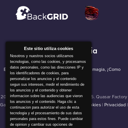
Nuestra Compañia
Este sitio utiliza cookies
Nosotros y nuestros socios utilizamos
tecnologias, como las cookies, y procesamos
datos personales, como las direcciones IP y
El software de backGRID parece que hace magia, ¡Como
los identificadores de cookies, para
nuestros alquimistas!
personalizar los anuncios y el contenido
segun sus intereses, medir el rendimiento de
los anuncios y el contenido y obtener
2024 © Master of Cladia v 1.0.0 , build 16335. Quasar Factory
informacion sobre las audiencias que vieron
los anuncios y el contenido. Haga clic a
Games. Todos los derechos reservados |
Cookies
|
Privacidad
|
continuacion para autorizar el uso de esta
Aviso legal
tecnologia y el procesamiento de sus datos
personales para estos fines. Puede cambiar
de opinion y cambiar sus opciones de