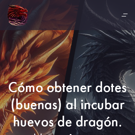
Cómo obtener dotes
(buenas) al incubar
huevos de dragón.