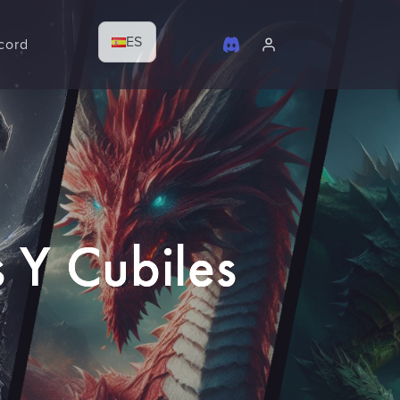
ES
cord
s Y Cubiles