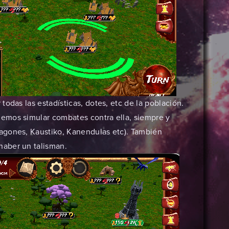
odas las estadísticas, dotes, etc de la población.
emos simular combates contra ella, siempre y
agones, Kaustiko, Kanendulas etc). También
aber un talisman.