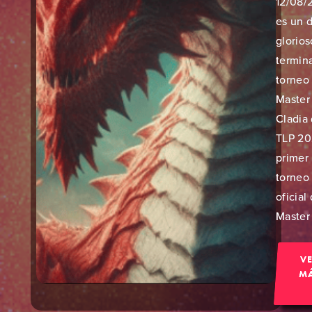
12/08/
es un d
glorios
termin
torneo
Master
Cladia 
TLP 20
primer
torneo
oficial
Master 
V
M