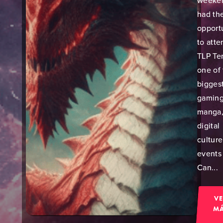
weeke
had th
opport
to atte
TLP Ten
one of
bigges
gaming
manga,
digital
culture
events 
Can...
V
M