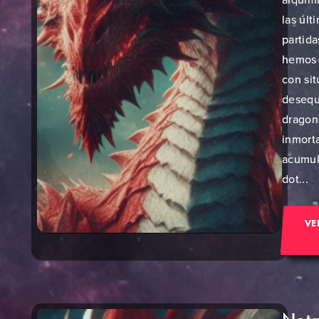
las últ
partida
hemos 
con si
desequ
dragon
inmort
acumu
dot...
VE