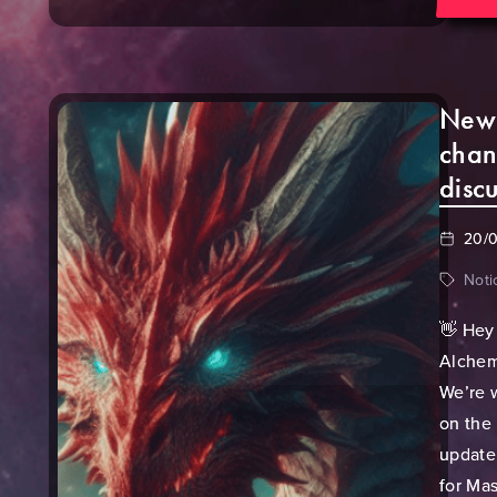
New
chan
disc
20/
Noti
👋 Hey
Alchem
We’re 
on the
update
for Mas