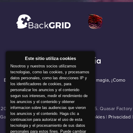
Nuestra Compañia
Este sitio utiliza cookies
Nosotros y nuestros socios utilizamos
tecnologias, como las cookies, y procesamos
datos personales, como las direcciones IP y
El software de backGRID parece que hace magia, ¡Como
los identificadores de cookies, para
nuestros alquimistas!
personalizar los anuncios y el contenido
segun sus intereses, medir el rendimiento de
los anuncios y el contenido y obtener
2024 © Master of Cladia v 1.0.0 , build 16335. Quasar Factory
informacion sobre las audiencias que vieron
los anuncios y el contenido. Haga clic a
Games. Todos los derechos reservados |
Cookies
|
Privacidad
|
continuacion para autorizar el uso de esta
Aviso legal
tecnologia y el procesamiento de sus datos
personales para estos fines. Puede cambiar