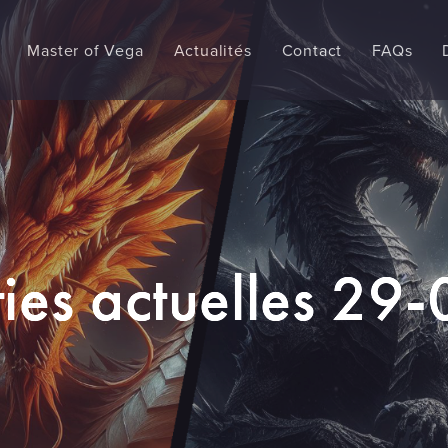
Master of Vega
Actualités
Contact
FAQs
ties actuelles 29