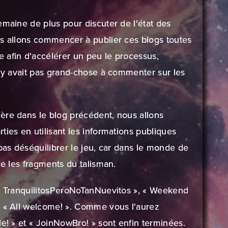
emaine de plus pour discuter de l'état des
us allons commencer à publier ces blogs toutes
 afin d'accélérer un peu le processus,
n'y avait pas grand-chose à commenter sur les
ère dans le blog précédent
, nous allons
ties en utilisant les informations publiques
 pas déséquilibrer le jeu, car dans le monde de
ue les fragments du talisman.
 « TranquilitosPeroNoTanNuevitos », « Weekend
e « All welcome! ». Comme vous l'aurez
le! » et « JoinNowBro! » sont enfin terminées.