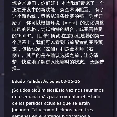
炼金术师们，你们好！ 本周我们带来了一个
正在开发中的新功能：炼金术师配置。 有了
这个新系统，策略从准备比赛的那一刻就开
始了，你可以根据环境（meta）的变化调整
自己的风格，尝试独特的组合，或完善特定
的“build”。 [目录] 预览 在游戏创建器的第一
个屏幕上，我们可以看到当前配置的完整预
览，包括玩家（左侧）和炼金术师（右
侧）。其目的是在确认选择之前，让你清
楚、快速地了解进入比赛时的状态。 天赋选
择...
Estado Partidas Actuales 03-05-26
¡Saludos alquimistas!Esta vez nos reunimos
una semana más para comentar el estado
de las partidas actuales que se están
jugando. Tal y como hicimos hace tres
semanas en el anterior blog vamos a