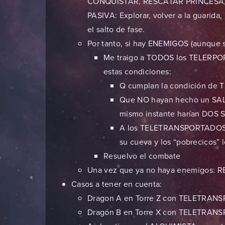
CONQUISTAR, RESCATAR PRINCESA, 
PASIVA: Explorar, volver a la guarida
el salto de fase.
Por tanto, si hay ENEMIGOS (aunque 
Me traigo a TODOS los TELER
estas condiciones:
Q cumplan la condición de T
Que NO hayan hecho un SALT
mismo instante harían DOS 
A los TELETRANSPORTADOS N
su cueva y los “pobrecicos” l
Resuelvo el combate
Una vez que ya no haya enemigos: R
Casos a tener en cuenta:
Dragon A en Torre Z con TELETRANSP
Dragón B en Torre X con TELETRANSP