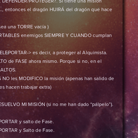
DEFENDER/PROTEGER?. Si tiene una misión
, .., entonces el dragón HUIRÁ del dragón que hace
sea una TORRE vacía )
PORTABLES enemigos SIEMPRE Y CUANDO cumplan
ELEPORTAR-> es decir, a proteger al Alquimista.
O de FASE ahora mismo. Porque si no, en el
SALTOS.
O les MODIFICO la misión (apenas han salido de
es hacen trabajar extra)
ESUELVO MI MISIÓN (si no me han dado “pálpelo”).
ORTAR y salto de Fase.
ORTAR y Salto de Fase.