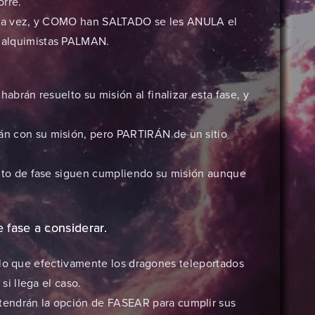
rre.
 a la vez, y COMO han SALTADO se les ANULA el
alquimistas PALMAN.
abrán resuelto su misión al finalizar esta fase, y
 con su misión, pero PARTIRÁN de un sitio
lto de fase siguen cumpliendo su misión aunque
 fase a considerar.
 lo que efectivamente los dragones teleportados
i llega el caso.
ndrán la opción de FASEAR para cumplir sus