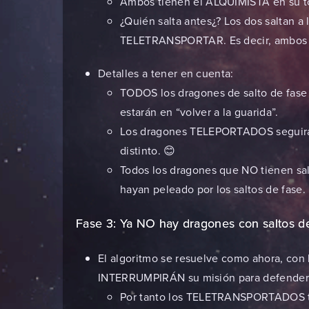
Ambos tienen el ALQUIMISTA en su to
¿Quién salta antes¿? Los dos saltan
TELETRANSPORTAR. Es decir, ambos 
Detalles a tener en cuenta:
TODOS los dragones de salto de fase h
estarán en “volver a la guarida”.
Los dragones TELEPORTADOS seguirán
distinto. 😊
Todos los dragones que NO tienen sa
hayan peleado por los saltos de fase.
Fase 3: Ya NO hay dragones con saltos de
El algoritmo se resuelve como ahora, con
INTERRUMPIRÁN su misión para defender s
Por tanto los TELETRANSPORTADOS te