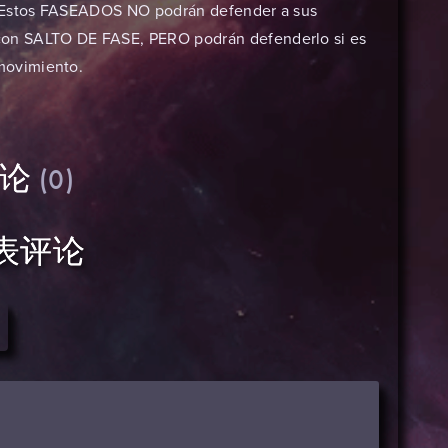
. Estos FASEADOS NO podrán defender a sus
n SALTO DE FASE, PERO podrán defenderlo si es
movimiento.
评论
(0)
表评论