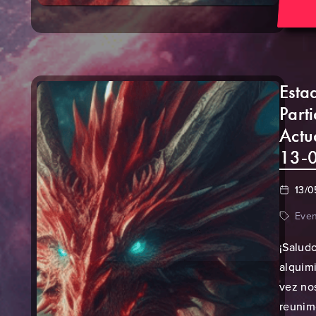
Esta
Part
Actu
13-
13/0
Even
¡Salud
alquimi
vez no
reunim