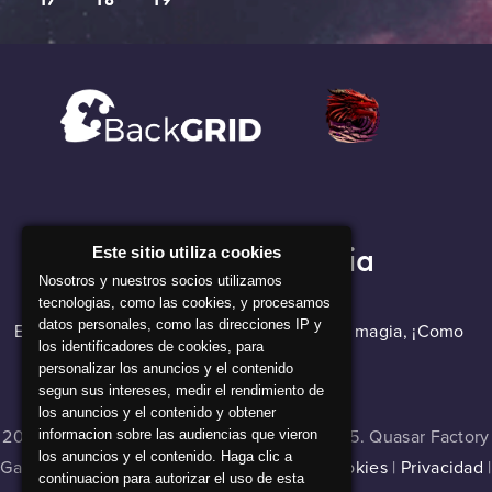
Nuestra Compañia
Este sitio utiliza cookies
Nosotros y nuestros socios utilizamos
tecnologias, como las cookies, y procesamos
datos personales, como las direcciones IP y
El software de backGRID parece que hace magia, ¡Como
los identificadores de cookies, para
nuestros alquimistas!
personalizar los anuncios y el contenido
segun sus intereses, medir el rendimiento de
los anuncios y el contenido y obtener
2024 © Master of Cladia v 1.0.0 , build 16335. Quasar Factory
informacion sobre las audiencias que vieron
los anuncios y el contenido. Haga clic a
Games. Todos los derechos reservados |
Cookies
|
Privacidad
|
continuacion para autorizar el uso de esta