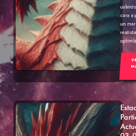
usando
cara a
un mar
realist
optimi
V
M
Esta
Part
Actu
03-