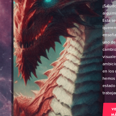
¡Salud
alquimi
Esta s
quere
enseña
uno de
cambio
visual
ambici
en los
hemos
estado
trabaja
V
M