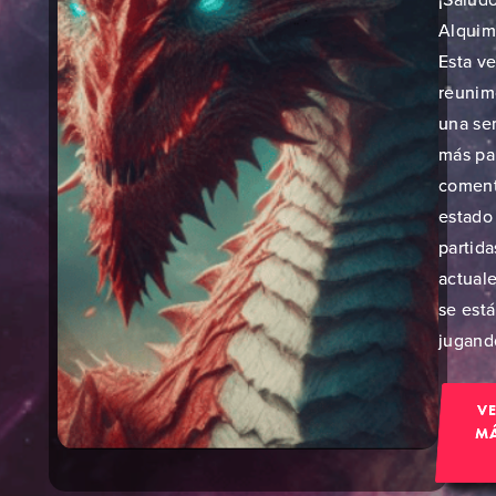
Alquimi
Esta v
reunim
una s
más pa
coment
estado 
partida
actual
se est
jugando
V
M