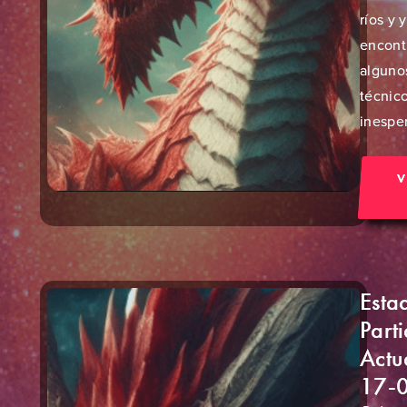
ríos y
encont
alguno
técnic
inespe
V
Esta
Part
Actu
17-