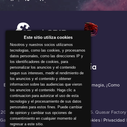
Este sitio utiliza cookies
Nosotros y nuestros socios utilizamos
tecnologias, como las cookies, y procesamos
datos personales, como las direcciones IP y
los identificadores de cookies, para
Nuestra Compañia
personalizar los anuncios y el contenido
segun sus intereses, medir el rendimiento de
los anuncios y el contenido y obtener
El software de backGRID parece que hace magia, ¡Como
informacion sobre las audiencias que vieron
los anuncios y el contenido. Haga clic a
nuestros alquimistas!
continuacion para autorizar el uso de esta
tecnologia y el procesamiento de sus datos
personales para estos fines. Puede cambiar
2024 © Master of Cladia v 1.0.0 , build 16335. Quasar Factory
de opinion y cambiar sus opciones de
consentimiento en cualquier momento al
Games. Todos los derechos reservados |
Cookies
|
Privacidad
|
regresar a este sitio.